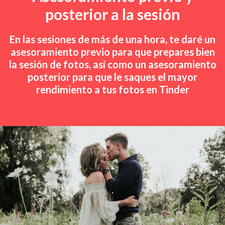
posterior a la sesión
En las sesiones de más de una hora, te daré un
asesoramiento previo para que prepares bien
la sesión de fotos, así como un asesoramiento
posterior para que le saques el mayor
rendimiento a tus fotos en Tinder
.
.
.