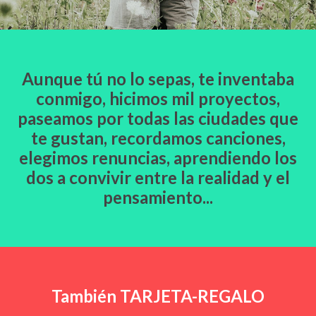
Aunque tú no lo sepas, te inventaba
conmigo, hicimos mil proyectos,
paseamos por todas las ciudades que
te gustan, recordamos canciones,
elegimos renuncias, aprendiendo los
dos a convivir entre la realidad y el
pensamiento...
También TARJETA-REGALO