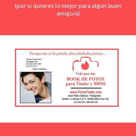
(por si quieres lo mejor para algún buen
amigo/a)