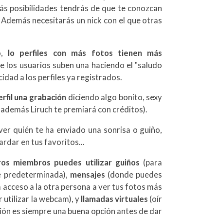
s posibilidades tendrás de que te conozcan
 Además necesitarás un nick con el que otras
o,
lo perfiles con más fotos tienen más
 los usuarios suben una haciendo el "saludo
cidad a los perfiles ya registrados.
erfil una grabación
diciendo algo bonito, sexy
y además Liruch te premiará con créditos).
ver quién te ha enviado una sonrisa o guiño,
ardar en tus favoritos...
ros miembros puedes utilizar guiños
(para
se predeterminada),
mensajes
(donde puedes
á acceso a la otra persona a ver tus fotos más
 utilizar la webcam), y
llamadas virtuales
(oír
ión es siempre una buena opción antes de dar