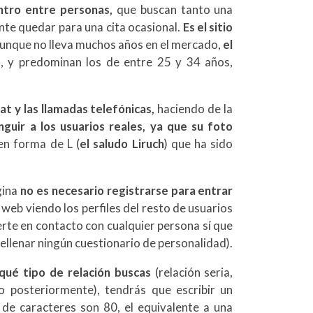
ntro entre personas,
que buscan tanto una
nte quedar para una cita ocasional.
Es el sitio
Aunque no lleva muchos años en el mercado,
el
o
, y predominan los de entre 25 y 34 años,
at y las llamadas telefónicas,
haciendo de la
inguir a los usuarios reales, ya que su foto
en forma de L (
el saludo Liruch
) que ha sido
gina
no es necesario registrarse para entrar
la web viendo los perfiles del resto de usuarios
erte en contacto con cualquier persona sí que
rellenar ningún cuestionario de personalidad).
 qué tipo de relación buscas
(relación seria,
o posteriormente), tendrás que escribir un
 de caracteres son 80, el equivalente a una