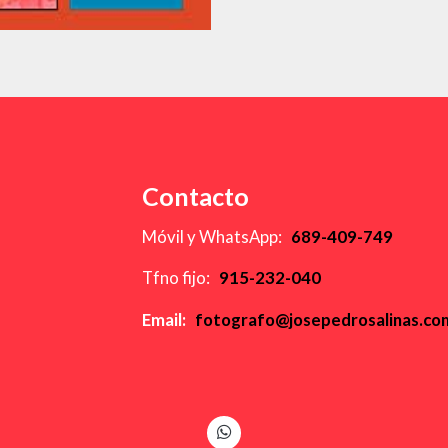
Contacto
Móvil y WhatsApp:
689-409-749
Tfno fijo:
915-232-040
Email:
fotografo@josepedrosalinas.c