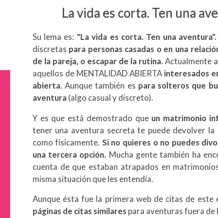
La vida es corta. Ten una av
Su lema es:
"La vida es corta. Ten una aventura"
discretas
para personas casadas o en una relació
de la pareja, o escapar de la rutina.
Actualmente a
aquellos de MENTALIDAD ABIERTA
interesados en
abierta
. Aunque también es
para solteros que bu
aventura
(algo casual y discreto).
Y es que está demostrado que
un matrimonio inf
tener una aventura secreta te puede devolver la 
como físicamente.
Si no quieres o no puedes divor
una tercera opción.
Mucha gente también ha enco
cuenta de que estaban atrapados en matrimonios i
misma situación que les entendía.
Aunque ésta fue la primera web de citas de este e
páginas de citas similares
para aventuras fuera de l