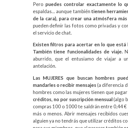
Pero
puedes controlar exactamente lo q
espaldas... aunque también
tienen herramie
de la cara), para crear una atmósfera más
pueden definir las fotos como privadas y com
el servicio de chat.
Existen filtros para acertar en lo que est
También tiene funcionalidades de viaje.
No
aburrido, que el entusiamo de viajar a 
antelación.
Las MUJERES que buscan hombres puede
mandarles o recibir mensajes
(a diferencia d
hombres como las mujeres tienen que pagar 
créditos, no por suscripción mensual
(algo b
compras 100 o 1000 te saldrán entre 0,44 € 
más o menos. Abrir mensajes recibidos cue
alguien ya no tendrás que utilizar créditos 
para sus miembros, que al parecer también
se