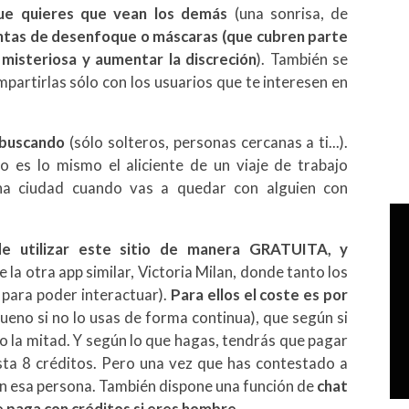
ue quieres que vean los demás
(una sonrisa, de
ntas de desenfoque o máscaras (que cubren parte
 misteriosa y aumentar la discreción
). También se
partirlas sólo con los usuarios que te interesen en
á buscando
(sólo solteros, personas cercanas a ti...).
 es lo mismo el aliciente de un viaje de trabajo
una ciudad cuando vas a quedar con alguien con
 utilizar este sitio de manera GRATUITA, y
e la otra app similar, Victoria Milan, donde tanto los
para poder interactuar).
Para ellos el coste es por
ueno si no lo usas de forma continua), que según si
o la mitad. Y según lo que hagas, tendrás que pagar
sta 8 créditos. Pero una vez que has contestado a
con esa persona. También dispone una función de
chat
 paga con créditos si eres hombre.