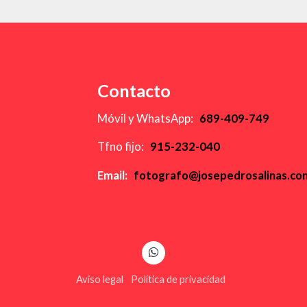
Contacto
Móvil y WhatsApp:
689-409-749
Tfno fijo:
915-232-040
Email:
fotografo@josepedrosalinas.c
Aviso legal
Política de privacidad