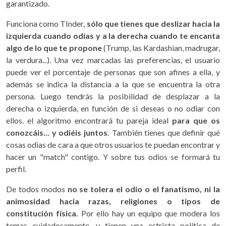
garantizado.
Funciona como TInder,
sólo que tienes que deslizar hacia la
izquierda cuando odias y a la derecha cuando te encanta
algo de lo que te propone
(Trump, las Kardashian, madrugar,
la verdura...). Una vez marcadas las preferencias, el usuario
puede ver el porcentaje de personas que son afines a ella, y
además se indica la distancia a la que se encuentra la otra
persona. Luego tendrás la posibilidad de desplazar a la
derecha o izquierda, en función de si deseas o no odiar con
ellos. el algoritmo encontrará tu pareja ideal
para que os
conozcáis... y odiéis juntos.
También tienes que definir qué
cosas odias de cara a que otros usuarios te puedan encontrar y
hacer un "match" contigo. Y sobre tus odios se formará tu
perfil.
De todos modos
no se tolera el odio o el fanatismo, ni la
animosidad hacia razas, religiones o tipos de
constitución física.
Por ello hay un equipo que modera los
temas cuidadosamente, y tienen una estricta política de